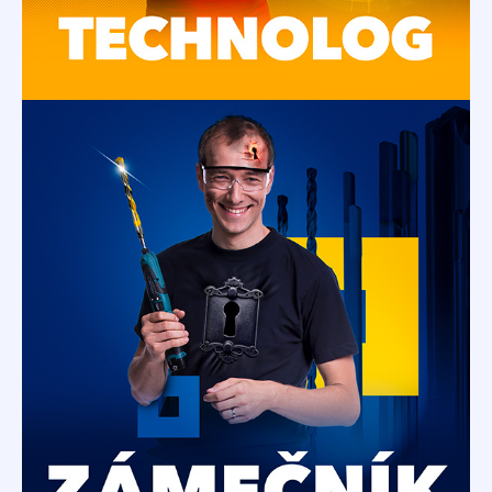
Zámečník
Dobrý zámečník se u nás může mít lépe
než zámecký pán.