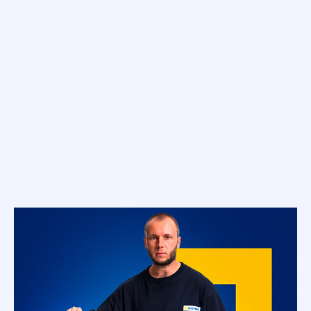
operátor CNC laser
Umíme dělit materiál moderními metodami