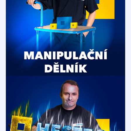
Manipulační dělník
Manipulace, třídění materiálu, zásobování
pracovišť... Pestrost, žádná nuda!
Obsluha CNC -