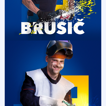
budeme mít zbrusu nového pracovníka.
Svářeč
Každý náš svářeč je osobnost a my si ho
vážíme! Přijďte to vyzkoušet!