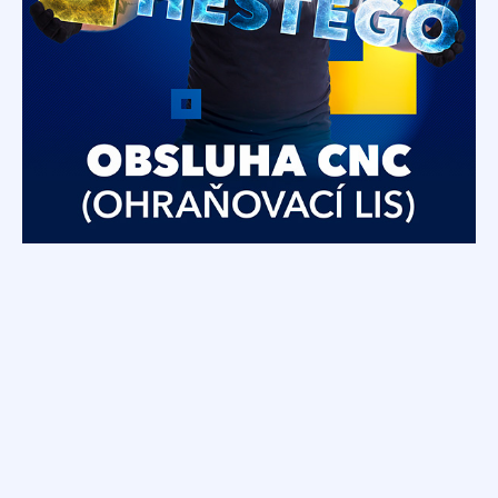
ohraňovací lis
Vládněte síle, která ohne každý plech.
Pojďte pracovat na CNC ohraňovací lis!
Konstruktér
Naši konstruktéři dokáží zázraky! Staňte se