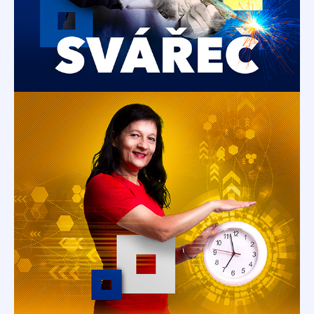
Technolog
Efektivní technologický postup je základem
úspěchu výroby. Pomozte nám rozhodovat
o tom, jak co nejefektivněji vyrábět.