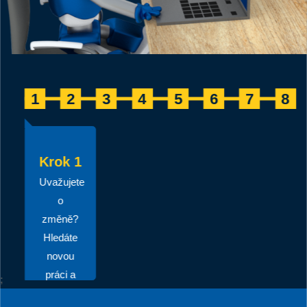
1
2
3
4
5
6
7
8
Krok 1
Uvažujete
o
změně?
Hledáte
novou
práci a
;
zaujala