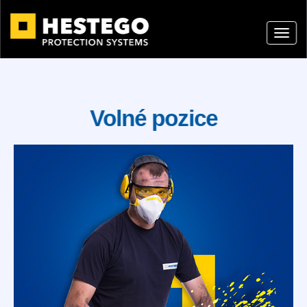
Volné pozice
Brusič
Když na tyto stránky zabrousí dobrý brusič,