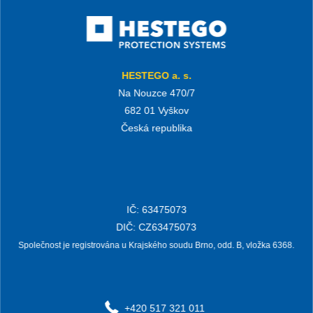
Vás
některá z
volných
pozic na
HESTEGO a. s.
našich
Na Nouzce 470/7
kariérních
682 01 Vyškov
stránkách?
Česká republika
IČ: 63475073
DIČ: CZ63475073
Společnost je registrována u Krajského soudu Brno, odd. B, vložka 6368.
+420 517 321 011